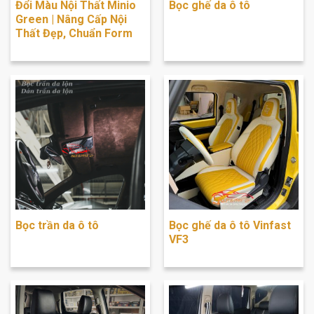
Đổi Màu Nội Thất Minio
Bọc ghế da ô tô
Green | Nâng Cấp Nội
Thất Đẹp, Chuẩn Form
Bọc trần da ô tô
Bọc ghế da ô tô Vinfast
VF3