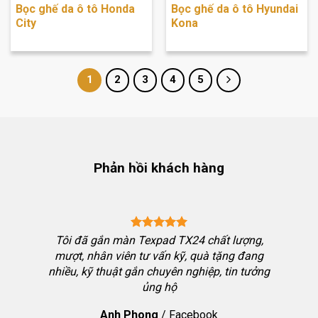
Bọc ghế da ô tô Honda
Bọc ghế da ô tô Hyundai
City
Kona
1
2
3
4
5
Phản hồi khách hàng
ng chốt
Tôi đã gắn màn Texpad TX24 chất lượng,
bon thể
mượt, nhân viên tư vấn kỹ, quà tặng đang
i nhưng
nhiều, kỹ thuật gắn chuyên nghiệp, tin tưởng
ưởng đặt
ủng hộ
h chơi
Anh Phong
/
Facebook