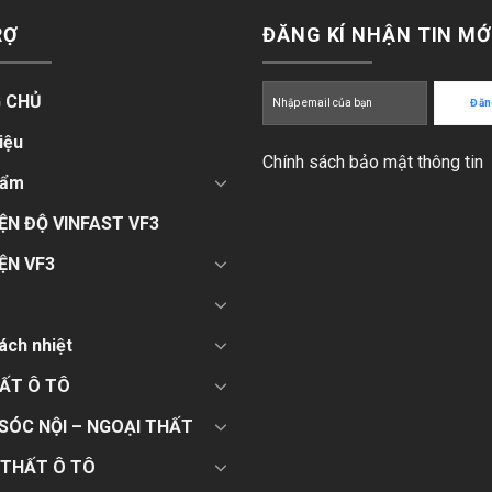
RỢ
ĐĂNG KÍ NHẬN TIN MỚ
 CHỦ
iệu
Chính sách bảo mật thông tin
hẩm
ỆN ĐỘ VINFAST VF3
ỆN VF3
ách nhiệt
HẤT Ô TÔ
SÓC NỘI – NGOẠI THẤT
 THẤT Ô TÔ