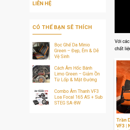
LIÊN HỆ
CÓ THỂ BẠN SẼ THÍCH
Với các
Bọc Ghế Da Minio
chất li
Green – Đẹp, Êm & Dễ
Vệ Sinh
Cách Âm Hốc Bánh
Limo Green – Giảm Ồn
Từ Lốp & Mặt Đường
Combo Âm Thanh VF3
Loa Focal 165 AS + Sub
STEG SA-8W
Trần 
VF3 | 