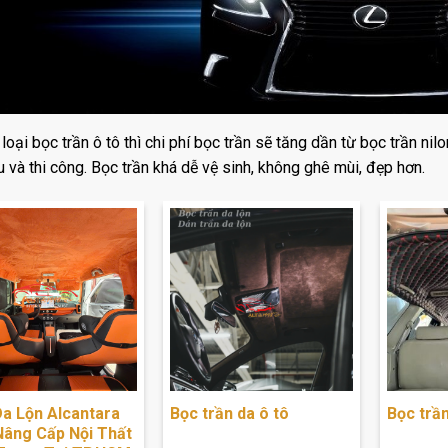
 loại bọc trần ô tô thì chi phí bọc trần sẽ tăng dần từ bọc trần ni
ệu và thi công. Bọc trần khá dễ vệ sinh, không ghê mùi, đẹp hơn.
Da Lộn Alcantara
Bọc trần da ô tô
Bọc trần
Nâng Cấp Nội Thất