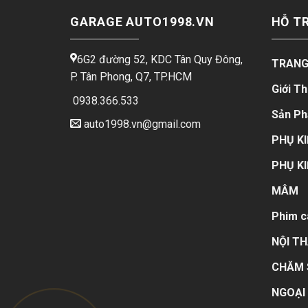
GARAGE AUTO1998.VN
HỖ T
6G2 đường 52, KDC Tân Quy Đông,
TRANG
P. Tân Phong, Q7, TP.HCM
Giới Th
0938.366.533
Sản P
auto1998.vn@gmail.com
PHỤ KI
PHỤ KI
MÂM
Phim c
NỘI T
CHĂM 
NGOẠI