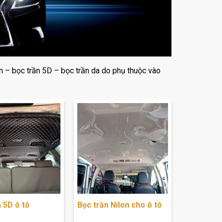
lon – bọc trần 5D – bọc trần da do phụ thuộc vào
 5D ô tô
Bọc trần Nilon cho ô tô