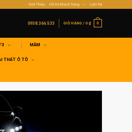
Giới Thiệu
Hỗ trợ khách hàng
Liên hệ
0
0938.366.533
GIỎ HÀNG /
0
₫
F3
MÂM
I THẤT Ô TÔ