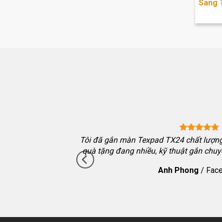
Sang 
va màn mới 2024 màn
Tôi đã gắn màn Texpad TX24 chất lượng,
hướng dẫn kỹ, hỗ trợ
quà tặng đang nhiều, kỹ thuật gắn chuy
Anh Phong
/
Fac