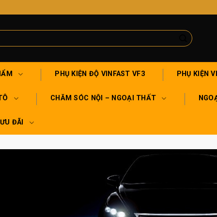
HẨM
PHỤ KIỆN ĐỘ VINFAST VF3
PHỤ KIỆN V
TÔ
CHĂM SÓC NỘI – NGOẠI THẤT
NGOẠ
 ƯU ĐÃI