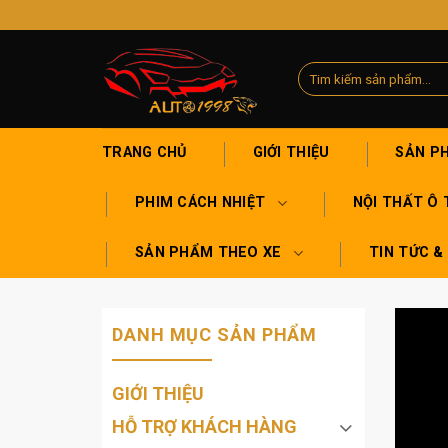
Skip
to
content
Tìm
kiếm:
TRANG CHỦ
GIỚI THIỆU
SẢN P
PHIM CÁCH NHIỆT
NỘI THẤT Ô 
SẢN PHẨM THEO XE
TIN TỨC &
DANH MỤC SẢN PHẨM
GIỚI THIỆU
HỖ TRỢ KHÁCH HÀNG