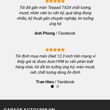
ng chốt
Tôi đã gắn màn Texpad TX24 chất lượng,
bon thể
mượt, nhân viên tư vấn kỹ, quà tặng đang
i nhưng
nhiều, kỹ thuật gắn chuyên nghiệp, tin tưởng
ưởng đặt
ủng hộ
h chơi
Anh Phong
/
Facebook
hiệu qua
Tôi định mua màn Oled 12.3 inch trên mạng vì
thấy giá rẻ, được Auto1998 tư vấn phân biệt
hàng nhái, tôi đã tin tưởng ủng hộ, màn mượt,
 Toyota
nét, chất lượng dùng ổn định
 màn tôi
Tran Hieu
/
Facebook
g dẫn kỹ,
GARAGE AUTO1998.VN