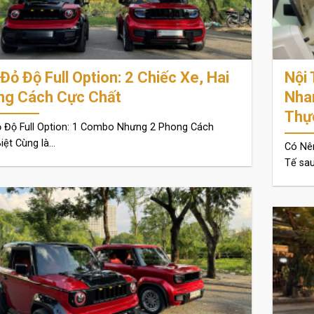
Đỏ Độ Full Option: 2 Chiếc Xe, Hai
Nội
ng Cách Cực Chất
Nha
Thự
 Độ Full Option: 1 Combo Nhưng 2 Phong Cách
ệt Cùng là...
Có Nê
Tế sau 