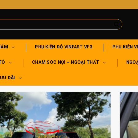
HẨM
PHỤ KIỆN ĐỘ VINFAST VF3
PHỤ KIỆN V
TÔ
CHĂM SÓC NỘI – NGOẠI THẤT
NGOẠ
 ƯU ĐÃI