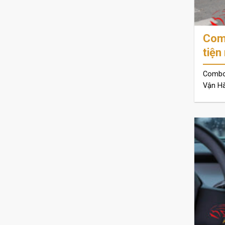
Comb
tiện
Combo
Vận Hà