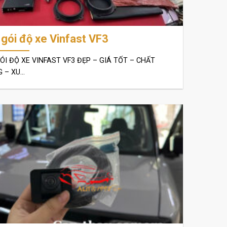
gói độ xe Vinfast VF3
ÓI ĐỘ XE VINFAST VF3 ĐẸP – GIÁ TỐT – CHẤT
 – XU...