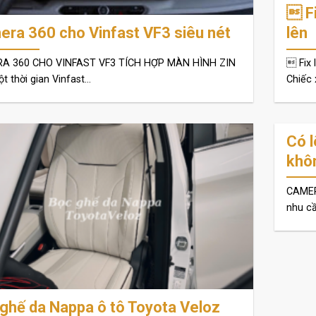
 Fi
ra 360 cho Vinfast VF3 siêu nét
lên
A 360 CHO VINFAST VF3 TÍCH HỢP MÀN HÌNH ZIN
 Fix 
 thời gian Vinfast...
Chiếc 
Có l
khô
CAMER
nhu cầ
ghế da Nappa ô tô Toyota Veloz