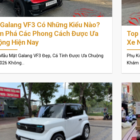
 Galang VF3 Có Những Kiểu Nào?
m Phá Các Phong Cách Được Ưa
Top
ộng Hiện Nay
Xe 
Mẫu Mặt Galang VF3 Đẹp, Cá Tính Được Ưa Chuộng
Phụ K
26 Không...
Khám P