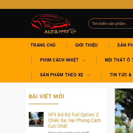
Skip
to
content
Tìm
kiếm:
TRANG CHỦ
GIỚI THIỆU
SẢN P
PHIM CÁCH NHIỆT
NỘI THẤT Ô 
SẢN PHẨM THEO XE
TIN TỨC &
BÀI VIẾT MỚI
VF3 Đỏ Độ Full Option: 2
Chiếc Xe, Hai Phong Cách
Cực Chất
ở