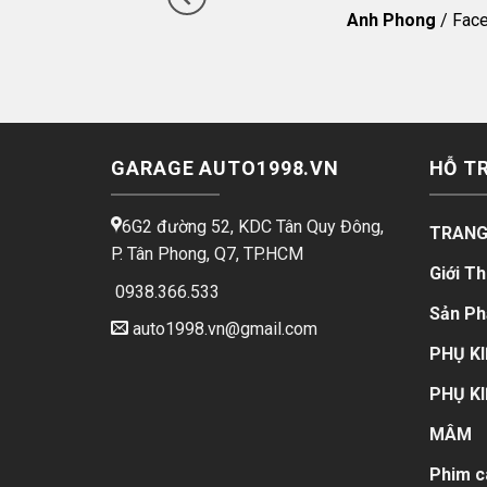
Anh Phong
/
Fac
GARAGE AUTO1998.VN
HỖ T
6G2 đường 52, KDC Tân Quy Đông,
TRANG
P. Tân Phong, Q7, TP.HCM
Giới Th
0938.366.533
Sản P
auto1998.vn@gmail.com
PHỤ KI
PHỤ KI
MÂM
Phim c