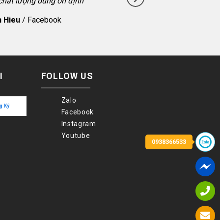
 chất lượng dùng ổn định
 Hieu
/
Facebook
I
FOLLOW US
Zalo
Facebook
Instagram
Youtube
0938366533