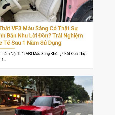
 Thất VF3 Màu Sáng Có Thật Sự
nh Bẩn Như Lời Đồn? Trải Nghiệm
c Tế Sau 1 Năm Sử Dụng
n Làm Nội Thất VF3 Màu Sáng Không? Kết Quả Thực
1...