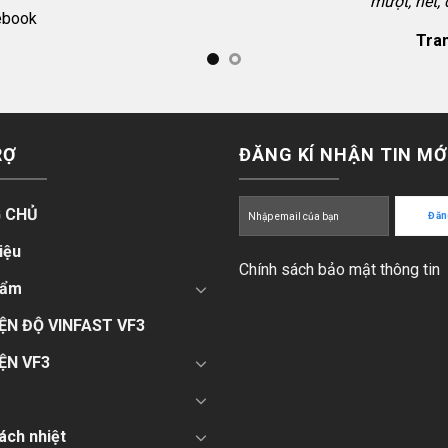
mượt, nét,
ebook
Tran
RỢ
ĐĂNG KÍ NHẬN TIN MỚ
 CHỦ
iệu
Chính sách bảo mật thông tin
hẩm
ỆN ĐỘ VINFAST VF3
ỆN VF3
ách nhiệt