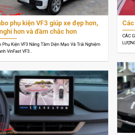
o phụ kiện VF3 giúp xe đẹp hơn,
Các 
 nghi hơn và đầm chắc hơn
CÁC G
LƯỢNG
 Phụ Kiện VF3 Nâng Tầm Diện Mạo Và Trải Nghiệm
nh VinFast VF3...