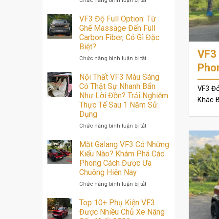
Chức năng bình luận bị tắt
VF3
Đỏ
VF3 Độ Full Option: Từ
Độ
Ghế Massage Đến Full
Full
Carbon Fiber, Có Gì Đặc
Option:
Biệt?
2
VF3 
Chiếc
ở
Chức năng bình luận bị tắt
Pho
Xe,
VF3
Hai
Độ
Nội Thất VF3 Màu Sáng
Phong
Full
Có Thật Sự Nhanh Bẩn
VF3 Đỏ
Cách
Option:
Như Lời Đồn? Trải Nghiệm
Khác Bi
Cực
Từ
Thực Tế Sau 1 Năm Sử
Chất
Ghế
Dụng
Massage
Đến
ở
Chức năng bình luận bị tắt
Full
Nội
Carbon
Thất
Mặt Galang VF3 Có Những
Fiber,
VF3
Kiểu Nào? Khám Phá Các
Có
Màu
Phong Cách Được Ưa
Gì
Sáng
Chuộng Hiện Nay
Đặc
Có
Biệt?
Thật
ở
Chức năng bình luận bị tắt
Sự
Mặt
Nhanh
Galang
Top 10+ Phụ Kiện VF3
Bẩn
VF3
Được Nhiều Chủ Xe Nâng
Như
Có