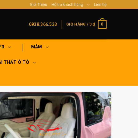
Giới Thiệu
Hỗ trợ khách hàng
Liên hệ
0
0938.366.533
GIỎ HÀNG /
0
₫
F3
MÂM
I THẤT Ô TÔ