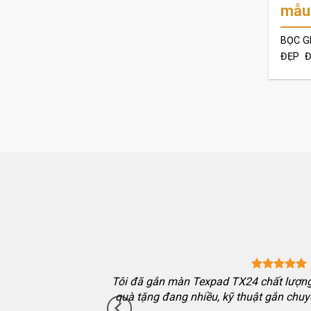
mẫu
BỌC G
ĐẸP Đ
va màn mới 2024 màn
Tôi đã gắn màn Texpad TX24 chất lượng,
hướng dẫn kỹ, hỗ trợ
quà tặng đang nhiều, kỹ thuật gắn chuy