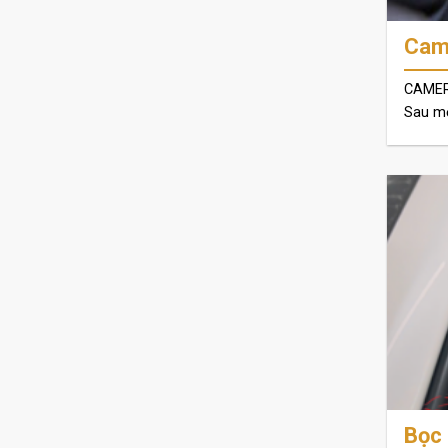
Came
CAMER
Sau một
Bọc 