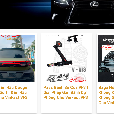
èn Hậu Dodge
Pass Bánh Sơ Cua VF3 |
Baga Nó
ẫu 1 | Đèn Hậu
Giải Pháp Gắn Bánh Dự
Không K
ho VinFast VF3
Phòng Cho VinFast VF3
Không G
Cho Vin