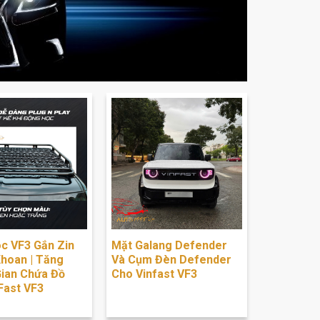
c VF3 Gắn Zin
Mặt Galang Defender
hoan | Tăng
Và Cụm Đèn Defender
ian Chứa Đồ
Cho Vinfast VF3
Fast VF3