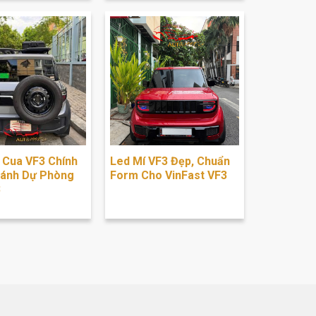
 Cua VF3 Chính
Led Mí VF3 Đẹp, Chuẩn
Bánh Dự Phòng
Form Cho VinFast VF3
3