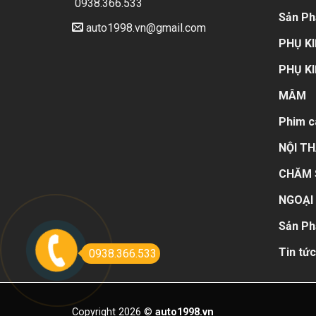
0938.366.533
Sản P
auto1998.vn@gmail.com
PHỤ KI
PHỤ KI
MÂM
Phim c
NỘI T
CHĂM 
NGOẠI
Sản P
Tin tức
0938.366.533
Copyright 2026 ©
auto1998.vn