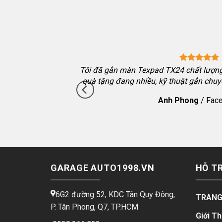
va màn mới 2024 màn
Tôi đã gắn màn Texpad TX24 chất lượng,
hướng dẫn kỹ, hỗ trợ
quà tặng đang nhiều, kỹ thuật gắn chuy
Anh Phong
/
Fac
GARAGE AUTO1998.VN
HỖ T
6G2 đường 52, KDC Tân Quy Đông,
TRANG
P. Tân Phong, Q7, TP.HCM
Giới Th