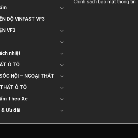
Chính sách bảo mật thông tin
hẩm
ỆN ĐỘ VINFAST VF3
ỆN VF3
ách nhiệt
HẤT Ô TÔ
SÓC NỘI – NGOẠI THẤT
 THẤT Ô TÔ
hẩm Theo Xe
 & Ưu đãi