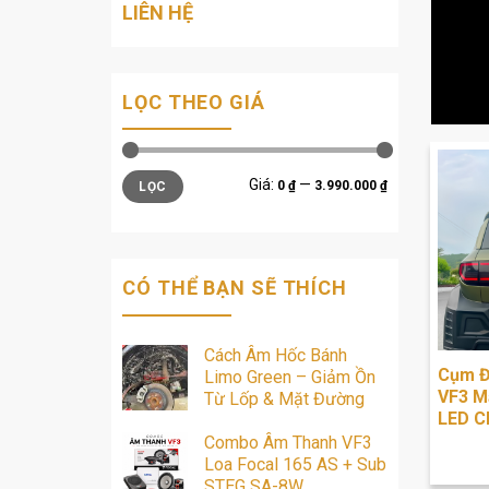
LIÊN HỆ
LỌC THEO GIÁ
Giá
Giá
Giá:
—
0 ₫
3.990.000 ₫
LỌC
tối
tối
thiểu
đa
CÓ THỂ BẠN SẼ THÍCH
Cách Âm Hốc Bánh
Cụm Đ
Limo Green – Giảm Ồn
VF3 M
Từ Lốp & Mặt Đường
LED C
Combo Âm Thanh VF3
Loa Focal 165 AS + Sub
STEG SA-8W