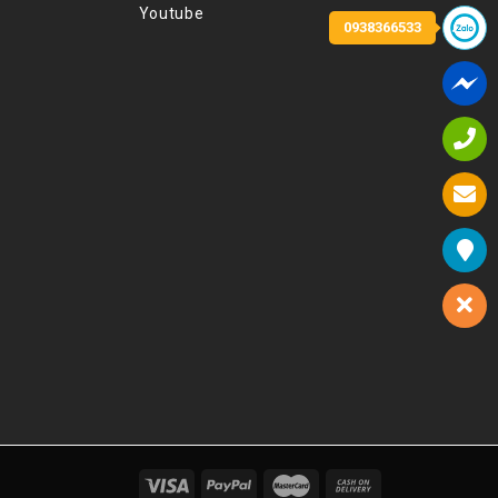
Youtube
0938366533