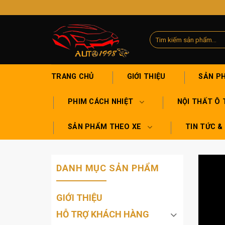
Skip
to
content
Tìm
kiếm:
TRANG CHỦ
GIỚI THIỆU
SẢN P
PHIM CÁCH NHIỆT
NỘI THẤT Ô 
SẢN PHẨM THEO XE
TIN TỨC &
DANH MỤC SẢN PHẨM
GIỚI THIỆU
HỖ TRỢ KHÁCH HÀNG