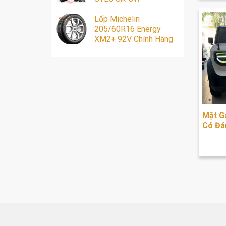
Lốp Michelin
205/60R16 Energy
XM2+ 92V Chính Hãng
Mặt G
Có Đá