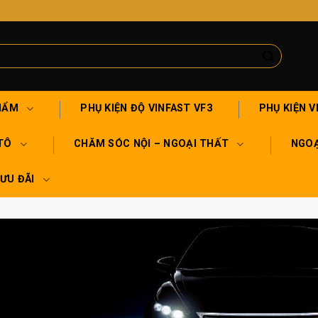
HẨM
PHỤ KIỆN ĐỘ VINFAST VF3
PHỤ KIỆN V
TÔ
CHĂM SÓC NỘI – NGOẠI THẤT
NGOẠ
 ƯU ĐÃI