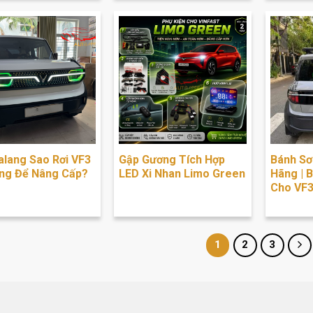
alang Sao Rơi VF3
Gập Gương Tích Hợp
Bánh Sơ
ng Để Nâng Cấp?
LED Xi Nhan Limo Green
Hãng | 
Cho VF
1
2
3