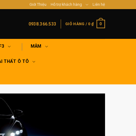
Giới Thiệu
Hỗ trợ khách hàng
Liên hệ
0
0938.366.533
GIỎ HÀNG /
0
₫
F3
MÂM
I THẤT Ô TÔ