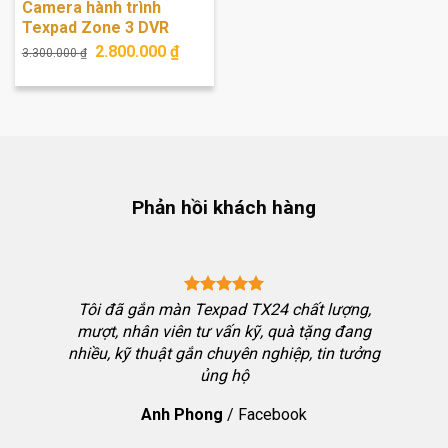
Camera hành trình
Texpad Zone 3 DVR
Giá
Giá
2.800.000
₫
3.300.000
₫
gốc
hiện
là:
tại
3.300.000 ₫.
là:
2.800.000 ₫.
Phản hồi khách hàng
ng chốt
Tôi đã gắn màn Texpad TX24 chất lượng,
bon thể
mượt, nhân viên tư vấn kỹ, quà tặng đang
i nhưng
nhiều, kỹ thuật gắn chuyên nghiệp, tin tưởng
ưởng đặt
ủng hộ
h chơi
Anh Phong
/
Facebook
hiệu qua