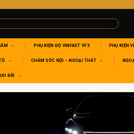
HẨM
PHỤ KIỆN ĐỘ VINFAST VF3
PHỤ KIỆN V
TÔ
CHĂM SÓC NỘI – NGOẠI THẤT
NGOẠ
 ƯU ĐÃI