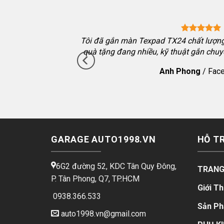
va màn mới 2024 màn
Tôi đã gắn màn Texpad TX24 chất lượng,
hướng dẫn kỹ, hỗ trợ
quà tặng đang nhiều, kỹ thuật gắn chuy
Anh Phong
/
Fac
GARAGE AUTO1998.VN
HỖ T
6G2 đường 52, KDC Tân Quy Đông,
TRANG
P. Tân Phong, Q7, TP.HCM
Giới Th
0938.366.533
Sản P
auto1998.vn@gmail.com