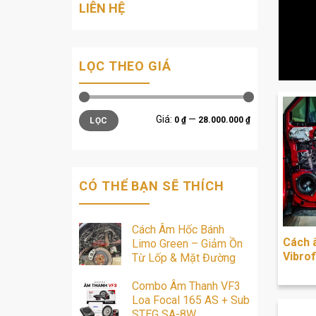
LIÊN HỆ
LỌC THEO GIÁ
Giá
Giá
Giá:
—
0 ₫
28.000.000 ₫
LỌC
tối
tối
thiểu
đa
CÓ THỂ BẠN SẼ THÍCH
Cách Âm Hốc Bánh
Cách 
Limo Green – Giảm Ồn
Vibrof
Từ Lốp & Mặt Đường
Combo Âm Thanh VF3
Loa Focal 165 AS + Sub
STEG SA-8W