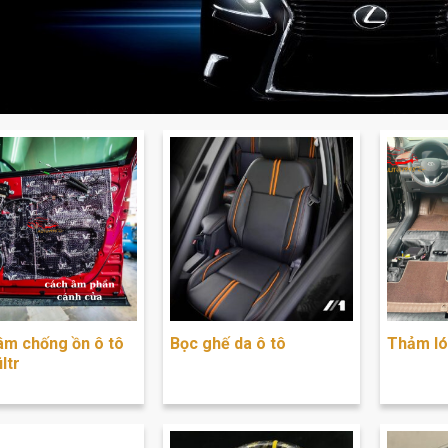
âm chống ồn ô tô
Bọc ghế da ô tô
Thảm ló
iltr