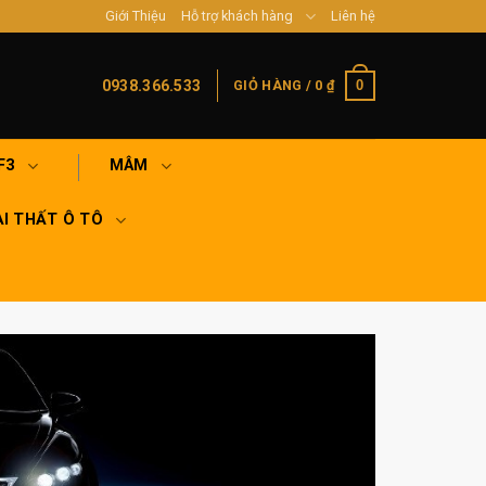
Giới Thiệu
Hỗ trợ khách hàng
Liên hệ
0
0938.366.533
GIỎ HÀNG /
0
₫
F3
MÂM
I THẤT Ô TÔ