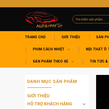
Skip
to
content
Tìm
kiếm:
TRANG CHỦ
GIỚI THIỆU
SẢN P
PHIM CÁCH NHIỆT
NỘI THẤT Ô 
SẢN PHẨM THEO XE
TIN TỨC &
DANH MỤC SẢN PHẨM
GIỚI THIỆU
HỖ TRỢ KHÁCH HÀNG