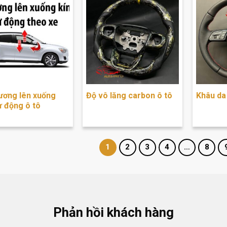
ương lên xuống
Độ vô lăng carbon ô tô
Khâu da 
ự động ô tô
1
2
3
4
…
8
Phản hồi khách hàng