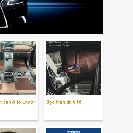
t sàn ô tô Lavor
Bọc trần da ô tô