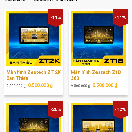
-11%
-11%
Màn hình Zestech ZT 2K
Màn hình Zestech Z18
Bản Thiếu
360
Giá
Giá
Giá
Giá
8.500.000
₫
8.500.000
₫
9.500.000
₫
9.500.000
₫
gốc
hiện
gốc
hiện
là:
tại
là:
tại
9.500.000 ₫.
là:
9.500.000 ₫.
là:
8.500.000 ₫.
8.500
-20%
-12%