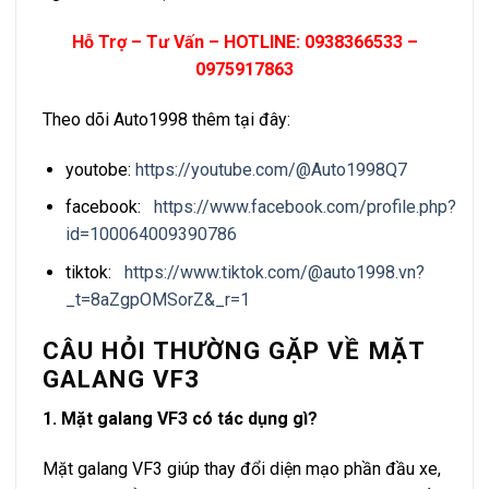
Hỗ Trợ – Tư Vấn – HOTLINE: 0938366533 –
0975917863
Theo dõi Auto1998 thêm tại đây:
youtobe:
https://youtube.com/@Auto1998Q7
facebook:
https://www.facebook.com/profile.php?
id=100064009390786
tiktok:
https://www.tiktok.com/@auto1998.vn?
_t=8aZgpOMSorZ&_r=1
CÂU HỎI THƯỜNG GẶP VỀ MẶT
GALANG VF3
1. Mặt galang VF3 có tác dụng gì?
Mặt galang VF3 giúp thay đổi diện mạo phần đầu xe,