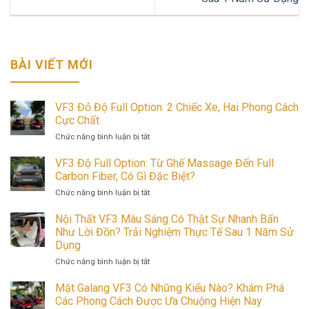
BÀI VIẾT MỚI
VF3 Đỏ Độ Full Option: 2 Chiếc Xe, Hai Phong Cách
Cực Chất
ở
Chức năng bình luận bị tắt
VF3
Đỏ
VF3 Độ Full Option: Từ Ghế Massage Đến Full
Độ
Carbon Fiber, Có Gì Đặc Biệt?
Full
ở
Chức năng bình luận bị tắt
Option:
VF3
2
Độ
Nội Thất VF3 Màu Sáng Có Thật Sự Nhanh Bẩn
Chiếc
Full
Như Lời Đồn? Trải Nghiệm Thực Tế Sau 1 Năm Sử
Xe,
Option:
Hai
Dụng
Từ
Phong
ở
Chức năng bình luận bị tắt
Ghế
Cách
Nội
Massage
Cực
Thất
Mặt Galang VF3 Có Những Kiểu Nào? Khám Phá
Đến
Chất
VF3
Full
Các Phong Cách Được Ưa Chuộng Hiện Nay
Màu