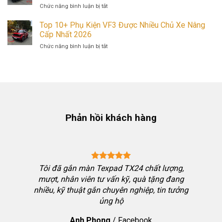
Carbon
ở
Chức năng bình luận bị tắt
Sáng
Fiber,
Mặt
Có
Có
Galang
Top 10+ Phụ Kiện VF3 Được Nhiều Chủ Xe Nâng
Thật
Gì
VF3
Cấp Nhất 2026
Sự
Đặc
Có
Nhanh
Biệt?
ở
Chức năng bình luận bị tắt
Những
Bẩn
Top
Kiểu
Như
10+
Nào?
Lời
Phụ
Khám
Đồn?
Kiện
Phá
Trải
VF3
Các
Nghiệm
Được
Phong
Thực
Nhiều
Cách
Tế
Chủ
Phản hồi khách hàng
Được
Sau
Xe
Ưa
1
Nâng
Chuộng
Năm
Cấp
Hiện
Sử
Nhất
Nay
Dụng
2026
ng chốt
Tôi đã gắn màn Texpad TX24 chất lượng,
bon thể
mượt, nhân viên tư vấn kỹ, quà tặng đang
i nhưng
nhiều, kỹ thuật gắn chuyên nghiệp, tin tưởng
ưởng đặt
ủng hộ
h chơi
Anh Phong
/
Facebook