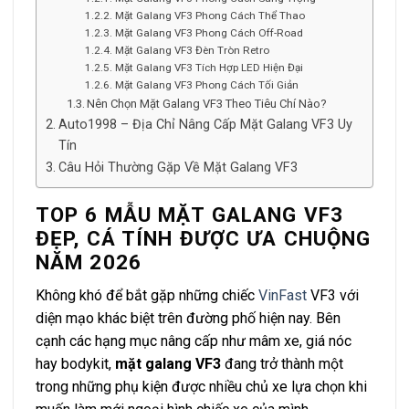
Mặt Galang VF3 Phong Cách Thể Thao
Mặt Galang VF3 Phong Cách Off-Road
Mặt Galang VF3 Đèn Tròn Retro
Mặt Galang VF3 Tích Hợp LED Hiện Đại
Mặt Galang VF3 Phong Cách Tối Giản
Nên Chọn Mặt Galang VF3 Theo Tiêu Chí Nào?
Auto1998 – Địa Chỉ Nâng Cấp Mặt Galang VF3 Uy
Tín
Câu Hỏi Thường Gặp Về Mặt Galang VF3
TOP 6 MẪU MẶT GALANG VF3
ĐẸP, CÁ TÍNH ĐƯỢC ƯA CHUỘNG
NĂM 2026
Không khó để bắt gặp những chiếc
VinFast
VF3 với
diện mạo khác biệt trên đường phố hiện nay. Bên
cạnh các hạng mục nâng cấp như mâm xe, giá nóc
hay bodykit,
mặt galang VF3
đang trở thành một
trong những phụ kiện được nhiều chủ xe lựa chọn khi