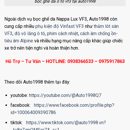
bọc ghế da ô tô vf3 tại auto1998
Ngoài dịch vụ bọc ghế da Nappa Lux VF3, Auto1998 còn
cung cấp nhiều
phụ kiện độ Vinfast VF3
như
thảm lót sàn
VF3
,
độ vô lăng ô tô
,
phim cách nhiệt
,
cách âm chống ồn-
tiêu âm Alpine
và nhiều hạng mục nâng cấp khác giúp chiếc
xe trở nên tiện nghi và hoàn thiện hơn.
Hỗ Trợ – Tư Vấn – HOTLINE: 0938366533 – 0975917863
Theo dõi Auto1998 thêm tại đây:
youtobe:
https://youtube.com/@Auto1998Q7
facebook:
https://www.facebook.com/profile.php?
id=100064009390786
tiktok:
https://www.tiktok.com/@auto1998.vn?
_t=8aZgpOMSorZ&_r=1