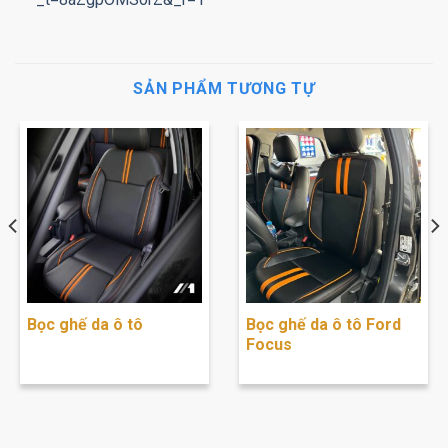
SẢN PHẨM TƯƠNG TỰ
Bọc ghế da ô tô
Bọc ghế da ô tô Ford
Focus