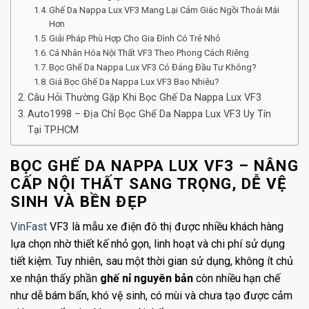
Ghế Da Nappa Lux VF3 Mang Lại Cảm Giác Ngồi Thoải Mái
Hơn
Giải Pháp Phù Hợp Cho Gia Đình Có Trẻ Nhỏ
Cá Nhân Hóa Nội Thất VF3 Theo Phong Cách Riêng
Bọc Ghế Da Nappa Lux VF3 Có Đáng Đầu Tư Không?
Giá Bọc Ghế Da Nappa Lux VF3 Bao Nhiêu?
Câu Hỏi Thường Gặp Khi Bọc Ghế Da Nappa Lux VF3
Auto1998 – Địa Chỉ Bọc Ghế Da Nappa Lux VF3 Uy Tín
Tại TP.HCM
BỌC GHẾ DA NAPPA LUX VF3 – NÂNG
CẤP NỘI THẤT SANG TRỌNG, DỄ VỆ
SINH VÀ BỀN ĐẸP
VinFast
VF3 là mẫu xe điện đô thị được nhiều khách hàng
lựa chọn nhờ thiết kế nhỏ gọn, linh hoạt và chi phí sử dụng
tiết kiệm. Tuy nhiên, sau một thời gian sử dụng, không ít chủ
xe nhận thấy phần
ghế nỉ nguyên bản
còn nhiều hạn chế
như dễ bám bẩn, khó vệ sinh, có mùi và chưa tạo được cảm