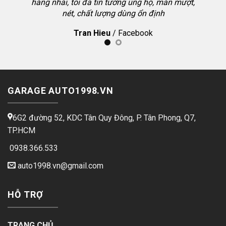
hàng nhái, tôi đã tin tưởng ủng hộ, màn mượt,
 Toyota
nét, chất lượng dùng ổn định
 màn tôi
Tran Hieu
/
Facebook
g dẫn kỹ,
GARAGE AUTO1998.VN
6G2 đường 52, KDC Tân Quy Đông, P. Tân Phong, Q7,
TP.HCM
0938.366.533
auto1998.vn@gmail.com
HỖ TRỢ
TRANG CHỦ