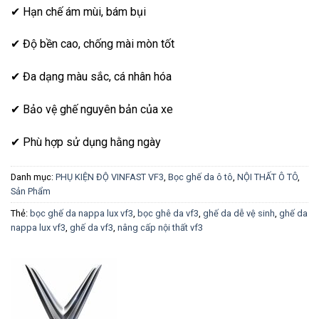
✔ Hạn chế ám mùi, bám bụi
✔ Độ bền cao, chống mài mòn tốt
✔ Đa dạng màu sắc, cá nhân hóa
✔ Bảo vệ ghế nguyên bản của xe
✔ Phù hợp sử dụng hằng ngày
Danh mục:
PHỤ KIỆN ĐỘ VINFAST VF3
,
Bọc ghế da ô tô
,
NỘI THẤT Ô TÔ
,
Sản Phẩm
Thẻ:
bọc ghế da nappa lux vf3
,
bọc ghê da vf3
,
ghế da dễ vệ sinh
,
ghế da
nappa lux vf3
,
ghế da vf3
,
nâng cấp nội thất vf3