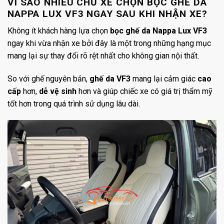
VÌ SAO NHIỀU CHỦ XE CHỌN BỌC GHẾ DA
NAPPA LUX VF3 NGAY SAU KHI NHẬN XE?
Không ít khách hàng lựa chọn
bọc ghế da Nappa Lux VF3
ngay khi vừa nhận xe bởi đây là một trong những hạng mục
mang lại sự thay đổi rõ rệt nhất cho không gian nội thất.
So với ghế nguyên bản,
ghế da VF3
mang lại cảm giác
cao
cấp
hơn,
dễ vệ sinh
hơn và giúp chiếc xe có giá trị thẩm mỹ
tốt hơn trong quá trình sử dụng lâu dài.