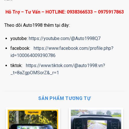
Hỗ Trợ – Tư Vấn – HOTLINE: 0938366533 – 0975917863
Theo dõi Auto1998 thêm tại đây:
youtobe:
https://youtube.com/@Auto1998Q7
facebook:
https://www.facebook.com/profile.php?
id=100064009390786
tiktok:
https://www.tiktok.com/@auto1998.vn?
_t=8aZgpOMSorZ&_r=1
SẢN PHẨM TƯƠNG TỰ