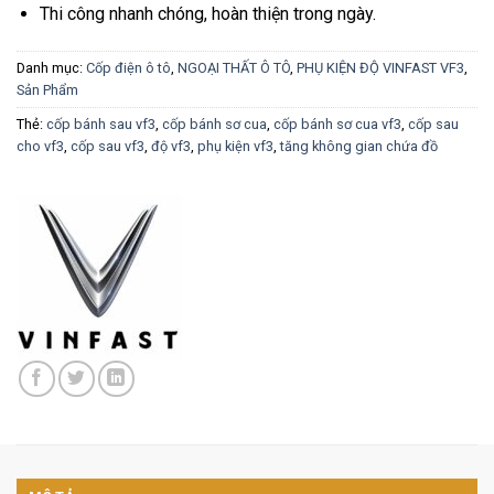
Thi công nhanh chóng, hoàn thiện trong ngày.
Danh mục:
Cốp điện ô tô
,
NGOẠI THẤT Ô TÔ
,
PHỤ KIỆN ĐỘ VINFAST VF3
,
Sản Phẩm
Thẻ:
cốp bánh sau vf3
,
cốp bánh sơ cua
,
cốp bánh sơ cua vf3
,
cốp sau
cho vf3
,
cốp sau vf3
,
độ vf3
,
phụ kiện vf3
,
tăng không gian chứa đồ