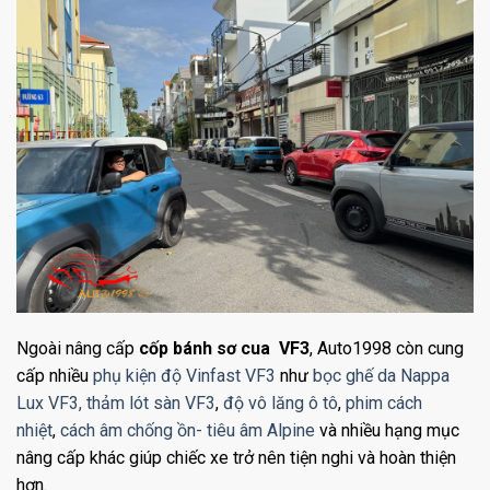
Ngoài nâng cấp
cốp bánh sơ cua VF3
, Auto1998 còn cung
cấp nhiều
phụ kiện độ Vinfast VF3
như
bọc ghế da Nappa
Lux VF3,
thảm lót sàn VF3
,
độ vô lăng ô tô
,
phim cách
nhiệt
,
cách âm chống ồn- tiêu âm Alpine
và nhiều hạng mục
nâng cấp khác giúp chiếc xe trở nên tiện nghi và hoàn thiện
hơn.