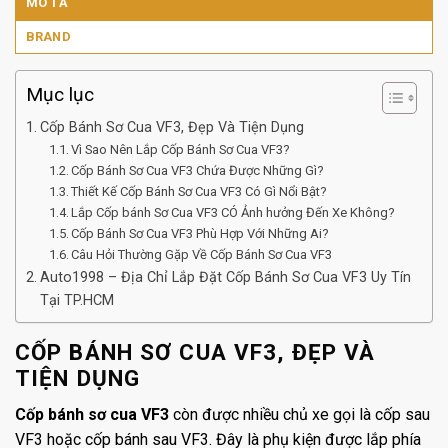
MÔ TẢ
BRAND
Mục lục
Cốp Bánh Sơ Cua VF3, Đẹp Và Tiện Dụng
Vì Sao Nên Lắp Cốp Bánh Sơ Cua VF3?
Cốp Bánh Sơ Cua VF3 Chứa Được Những Gì?
Thiết Kế Cốp Bánh Sơ Cua VF3 Có Gì Nổi Bật?
Lắp Cốp bánh Sơ Cua VF3 CÓ Ảnh hưởng Đến Xe Không?
Cốp Bánh Sơ Cua VF3 Phù Hợp Với Những Ai?
Câu Hỏi Thường Gặp Về Cốp Bánh Sơ Cua VF3
Auto1998 – Địa Chỉ Lắp Đặt Cốp Bánh Sơ Cua VF3 Uy Tín
Tại TP.HCM
CỐP BÁNH SƠ CUA VF3, ĐẸP VÀ
TIỆN DỤNG
Cốp bánh sơ cua VF3
còn được nhiều chủ xe gọi là cốp sau
VF3 hoặc cốp bánh sau VF3. Đây là phụ kiện được lắp phía