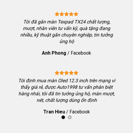
ng chốt
Tôi đã gắn màn Texpad TX24 chất lượng,
bon thể
mượt, nhân viên tư vấn kỹ, quà tặng đang
i nhưng
nhiều, kỹ thuật gắn chuyên nghiệp, tin tưởng
ưởng đặt
ủng hộ
h chơi
Anh Phong
/
Facebook
hiệu qua
Tôi định mua màn Oled 12.3 inch trên mạng vì
thấy giá rẻ, được Auto1998 tư vấn phân biệt
hàng nhái, tôi đã tin tưởng ủng hộ, màn mượt,
 Toyota
nét, chất lượng dùng ổn định
 màn tôi
Tran Hieu
/
Facebook
g dẫn kỹ,