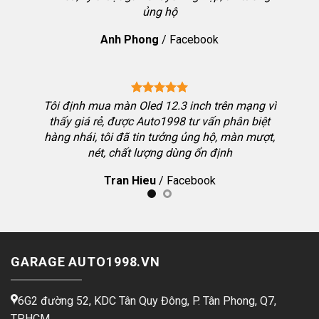
ưởng đặt
ủng hộ
h chơi
Anh Phong
/
Facebook
hiệu qua
Tôi định mua màn Oled 12.3 inch trên mạng vì
thấy giá rẻ, được Auto1998 tư vấn phân biệt
hàng nhái, tôi đã tin tưởng ủng hộ, màn mượt,
 Toyota
nét, chất lượng dùng ổn định
 màn tôi
Tran Hieu
/
Facebook
g dẫn kỹ,
GARAGE AUTO1998.VN
6G2 đường 52, KDC Tân Quy Đông, P. Tân Phong, Q7,
TP.HCM