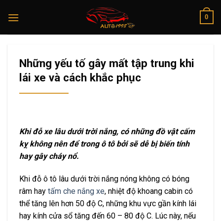
Skip
0
to
content
Những yếu tố gây mất tập trung khi
lái xe và cách khắc phục
Khi đỗ xe lâu dưới trời nắng, có những đồ vật cấm
kỵ không nên để trong ô tô bởi sẽ dễ bị biến tính
hay gây cháy nổ.
Khi đỗ ô tô lâu dưới trời nắng nóng không có bóng
râm hay
tấm che nắng xe
, nhiệt độ khoang cabin có
thể tăng lên hơn 50 độ C, những khu vực gần kính lái
hay kính cửa sổ tăng đến 60 – 80 độ C. Lúc này, nếu