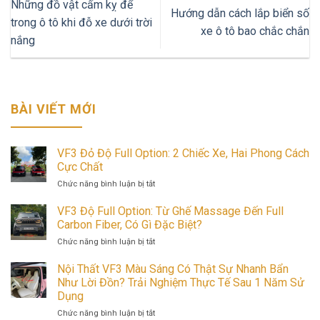
Những đồ vật cấm kỵ để
Hướng dẫn cách lắp biển số
trong ô tô khi đỗ xe dưới trời
xe ô tô bao chắc chắn
nắng
BÀI VIẾT MỚI
VF3 Đỏ Độ Full Option: 2 Chiếc Xe, Hai Phong Cách
Cực Chất
ở
Chức năng bình luận bị tắt
VF3
Đỏ
VF3 Độ Full Option: Từ Ghế Massage Đến Full
Độ
Carbon Fiber, Có Gì Đặc Biệt?
Full
ở
Chức năng bình luận bị tắt
Option:
VF3
2
Độ
Nội Thất VF3 Màu Sáng Có Thật Sự Nhanh Bẩn
Chiếc
Full
Như Lời Đồn? Trải Nghiệm Thực Tế Sau 1 Năm Sử
Xe,
Option:
Hai
Dụng
Từ
Phong
ở
Chức năng bình luận bị tắt
Ghế
Cách