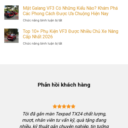
Nội
Massage
Cực
Thất
Mặt Galang VF3 Có Những Kiểu Nào? Khám Phá
Đến
Chất
VF3
Full
Các Phong Cách Được Ưa Chuộng Hiện Nay
Màu
Carbon
ở
Chức năng bình luận bị tắt
Sáng
Fiber,
Mặt
Có
Có
Galang
Top 10+ Phụ Kiện VF3 Được Nhiều Chủ Xe Nâng
Thật
Gì
VF3
Cấp Nhất 2026
Sự
Đặc
Có
Nhanh
Biệt?
ở
Chức năng bình luận bị tắt
Những
Bẩn
Top
Kiểu
Như
10+
Nào?
Lời
Phụ
Khám
Đồn?
Kiện
Phá
Trải
VF3
Các
Nghiệm
Được
Phong
Thực
Nhiều
Cách
Tế
Chủ
Phản hồi khách hàng
Được
Sau
Xe
Ưa
1
Nâng
Chuộng
Năm
Cấp
Hiện
Sử
Nhất
Nay
Dụng
2026
ng chốt
Tôi đã gắn màn Texpad TX24 chất lượng,
bon thể
mượt, nhân viên tư vấn kỹ, quà tặng đang
i nhưng
nhiều, kỹ thuật gắn chuyên nghiệp, tin tưởng