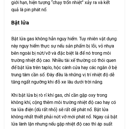
giới hạn, hiện tượng “chạy trốn nhiệt” xảy ra và kết
quả là pin phát nổ.
Bật lửa
Bật lửa gas không hẳn nguy hiểm. Tuy nhiên vật dụng
này nguy hiểm thực sự nếu sản phẩm bị lỗi, vỏ nhựa
bên ngoài bị nứt/vỡ và đặc biệt là để nó trong môi
trường nhiệt độ cao. Nhiều tài xế thường có thói quen
để bật lửa trên taplo, hộc cánh cửa hay các ngăn ở bệ
trung tâm cần số. Đây đều là những vị trí nhiệt độ dễ
tăng ngất ngưỡng khi đỗ xe lâu dưới trời nắng.
Khi bật lửa bị rò rỉ khí gas, chỉ cần gặp oxy trong
không khí, cộng thêm môi trường nhiệt độ cao hay có
tia lửa điện (dù rất nhỏ) sẽ rất dễ phát nổ. Bật lửa
không nhất thiết phải nứt vỡ mới phát nổ. Ngay cả bật
lửa lành lặn nhưng nếu gặp nhiệt độ cao thì áp suất