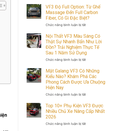
VF3
Đỏ
VF3 Độ Full Option: Từ Ghế
Độ
Massage Đến Full Carbon
Full
Fiber, Có Gì Đặc Biệt?
Option:
ở
Chức năng bình luận bị tắt
2
VF3
Chiếc
Độ
Nội Thất VF3 Màu Sáng Có
Xe,
Full
Hai
Thật Sự Nhanh Bẩn Như Lời
Option:
Phong
Đồn? Trải Nghiệm Thực Tế
Từ
Cách
Sau 1 Năm Sử Dụng
Ghế
Cực
Massage
ở
Chức năng bình luận bị tắt
Chất
Đến
Nội
Full
Thất
Mặt Galang VF3 Có Những
Carbon
VF3
Kiểu Nào? Khám Phá Các
Fiber,
Màu
Phong Cách Được Ưa Chuộng
Có
Sáng
Hiện Nay
Gì
Có
Đặc
Thật
ở
Chức năng bình luận bị tắt
Biệt?
Sự
Mặt
Nhanh
Galang
Top 10+ Phụ Kiện VF3 Được
Bẩn
VF3
Nhiều Chủ Xe Nâng Cấp Nhất
Như
Có
hiện
2026
Lời
Những
ở
Chức năng bình luận bị tắt
Đồn?
Kiểu
Top
Trải
Nào?