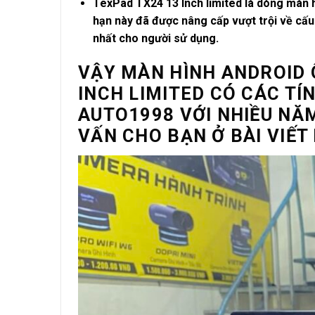
TexPad TX24 13 Inch limited là dòng màn hì
hạn này đã được nâng cấp vượt trội về cấu 
nhất cho người sử dụng.
VẬY MÀN HÌNH ANDROID Ô
INCH LIMITED CÓ CÁC TÍ
AUTO1998 VỚI NHIỀU NĂ
VẤN CHO BẠN Ở BÀI VIẾT 