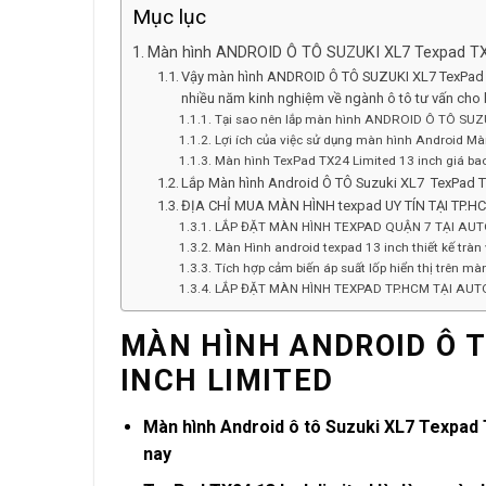
Mục lục
Màn hình ANDROID Ô TÔ SUZUKI XL7 Texpad TX2
Vậy màn hình ANDROID Ô TÔ SUZUKI XL7 TexPad TX
nhiều năm kinh nghiệm về ngành ô tô tư vấn cho b
Tại sao nên lắp màn hình ANDROID Ô TÔ SUZU
Lợi ích của việc sử dụng màn hình Android Mà
Màn hình TexPad TX24 Limited 13 inch giá ba
Lắp Màn hình Android Ô TÔ Suzuki XL7 TexPad 
ĐỊA CHỈ MUA MÀN HÌNH texpad UY TÍN TẠI TP.H
LẮP ĐẶT MÀN HÌNH TEXPAD QUẬN 7 TẠI AUT
Màn Hình android texpad 13 inch thiết kế tràn
Tích hợp cảm biến áp suất lốp hiển thị trên mà
LẮP ĐẶT MÀN HÌNH TEXPAD TP.HCM TẠI AUT
MÀN HÌNH ANDROID Ô T
INCH LIMITED
Màn hình Android ô tô Suzuki XL7 Texpad TX
nay