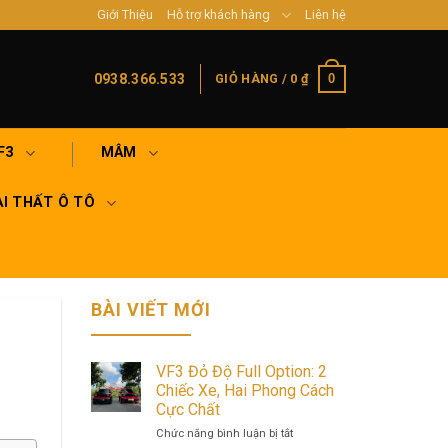
Giới Thiệu
Hỗ trợ khách hàng
Liên hệ
0
0938.366.533
GIỎ HÀNG /
0
₫
F3
MÂM
I THẤT Ô TÔ
BÀI VIẾT MỚI
VF3 Đỏ Độ Full Option: 2
Chiếc Xe, Hai Phong Cách
Cực Chất
ở
Chức năng bình luận bị tắt