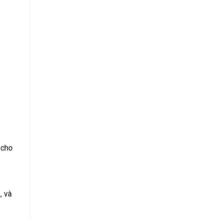
 cho
, và