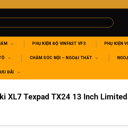
HẨM
PHỤ KIỆN ĐỘ VINFAST VF3
PHỤ KIỆN V
TÔ
CHĂM SÓC NỘI – NGOẠI THẤT
NGOẠ
 ƯU ĐÃI
uki XL7 Texpad TX24 13 Inch Limited