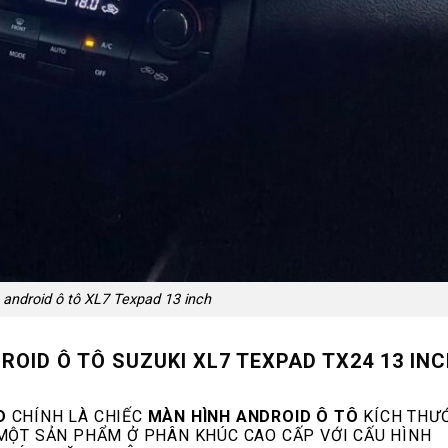
 android ô tô XL7 Texpad 13 inch
ROID Ô TÔ SUZUKI XL7 TEXPAD TX24 13 IN
D
CHÍNH LÀ CHIẾC
MÀN HÌNH ANDROID Ô TÔ
KÍCH THƯ
À MỘT SẢN PHẨM Ở PHÂN KHÚC CAO CẤP VỚI CẤU HÌNH