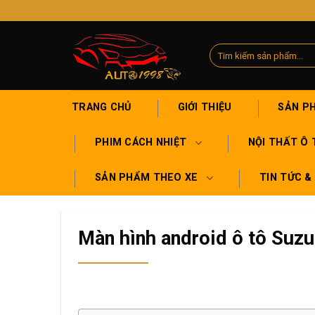
Skip
to
content
Tìm
kiếm:
TRANG CHỦ
GIỚI THIỆU
SẢN P
PHIM CÁCH NHIỆT
NỘI THẤT Ô 
SẢN PHẨM THEO XE
TIN TỨC &
Màn hình android ô tô Suz