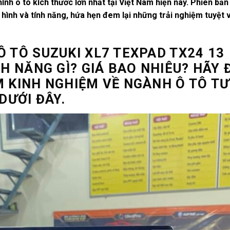
nh ô tô kích thước lớn nhất tại Việt Nam hiện nay. Phiên bản 
hình và tính năng, hứa hẹn đem lại những trải nghiệm tuyệt v
 TÔ SUZUKI XL7 TEXPAD TX24 13
NH NĂNG GÌ? GIÁ BAO NHIÊU? HÃY 
M KINH NGHIỆM VỀ NGÀNH Ô TÔ TƯ
DƯỚI ĐÂY.