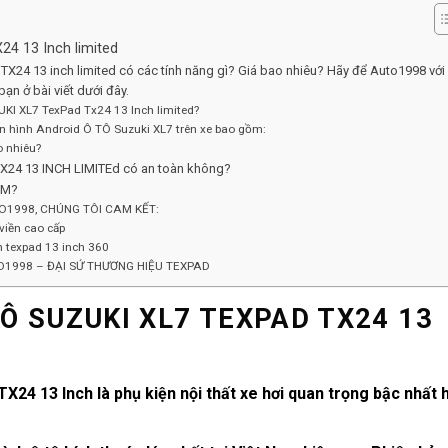
4 13 Inch limited
24 13 inch limited có các tính năng gì? Giá bao nhiêu? Hãy để Auto1998 với
ạn ở bài viết dưới đây.
KI XL7 TexPad Tx24 13 Inch limited?
n hình Android Ô TÔ Suzuki XL7 trên xe bao gồm:
o nhiêu?
TX24 13 INCH LIMITEd có an toàn không?
CM?
O1998, CHÚNG TÔI CAM KẾT:
 viền cao cấp
n texpad 13 inch 360
O1998 – ĐẠI SỨ THƯƠNG HIỆU TEXPAD
Ô SUZUKI XL7 TEXPAD TX24 13
24 13 Inch là phụ kiện nội thất xe hơi quan trọng bậc nhất 