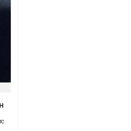
CH
ỚC