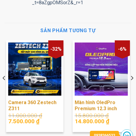
_t=8aZgpOMSorZ&_r=1
SẢN PHẨM TƯƠNG TỰ
-32%
-6%
Camera 360 Zestech
Màn hình OledPro
Z311
Premium 12.3 inch
11.000.000
₫
15.800.000
₫
Giá
Giá
Giá
Giá
7.500.000
₫
14.800.000
₫
gốc
hiện
gốc
hiện
là:
tại
là:
tại
0938366533