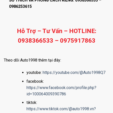
SỞ THÍCH VÀ PHONG CÁCH RIÊNG: 0938366533 –
0986253615
Hỗ Trợ – Tư Vấn – HOTLINE:
0938366533 – 0975917863
Theo dõi Auto1998 thêm tại đây:
youtobe:
https://youtube.com/@Auto1998Q7
facebook:
https://www.facebook.com/profile.php?
id=100064009390786
tiktok:
https://www.tiktok.com/@auto1998.vn?