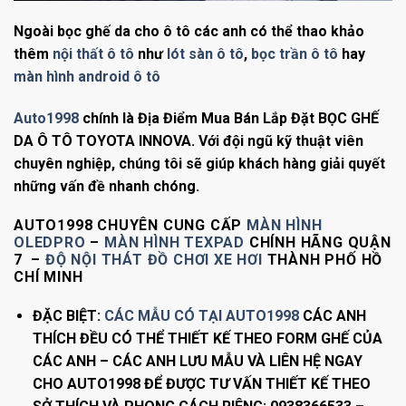
Ngoài bọc ghế da cho ô tô các anh có thể thao khảo
thêm
nội thất ô tô
như
lót sàn ô tô
,
bọc trần ô tô
hay
màn hình android ô tô
Auto1998
chính là Địa Điểm Mua Bán Lắp Đặt BỌC GHẾ
DA Ô TÔ TOYOTA INNOVA. Với đội ngũ kỹ thuật viên
chuyên nghiệp, chúng tôi sẽ giúp khách hàng giải quyết
những vấn đề nhanh chóng.
AUTO1998 CHUYÊN CUNG CẤP
MÀN HÌNH
OLEDPRO
–
MÀN HÌNH TEXPAD
CHÍNH HÃNG QUẬN
7 –
ĐỘ NỘI THÁT ĐỒ CHƠI XE HƠI
THÀNH PHỐ HỒ
CHÍ MINH
ĐẶC BIỆT:
CÁC MẪU CÓ TẠI AUTO1998
CÁC ANH
THÍCH ĐỀU CÓ THỂ THIẾT KẾ THEO FORM GHẾ CỦA
CÁC ANH – CÁC ANH LƯU MẪU VÀ LIÊN HỆ NGAY
CHO AUTO1998 ĐỂ ĐƯỢC TƯ VẤN THIẾT KẾ THEO