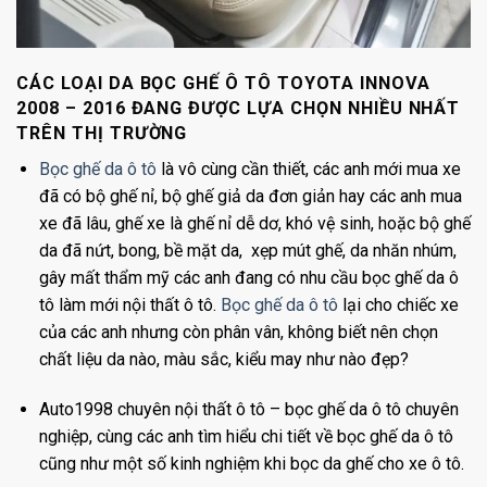
CÁC LOẠI DA BỌC GHẾ Ô TÔ TOYOTA INNOVA
2008 – 2016 ĐANG ĐƯỢC LỰA CHỌN NHIỀU NHẤT
TRÊN THỊ TRƯỜNG
Bọc ghế da ô tô
là vô cùng cần thiết, các anh mới
mua xe
đã có bộ ghế nỉ, bộ ghế giả da đơn giản hay
các anh mua
xe đã lâu, ghế xe là ghế nỉ dễ dơ, khó vệ sinh, hoặc bộ ghế
da đã nứt, bong, bề mặt da, xẹp mút ghế, da nhăn nhúm,
gây mất thẩm mỹ các anh đang có nhu cầu bọc ghế da ô
tô làm mới nội thất ô tô.
Bọc ghế da ô tô
lại cho chiếc xe
của các anh nhưng còn phân vân, không biết nên chọn
chất liệu da nào, màu sắc, kiểu may như nào đẹp?
Auto1998 chuyên nội thất ô tô – bọc ghế da ô tô chuyên
nghiệp, cùng các anh tìm hiểu chi tiết về bọc ghế da ô tô
cũng như một số kinh nghiệm khi bọc da ghế cho xe ô tô.