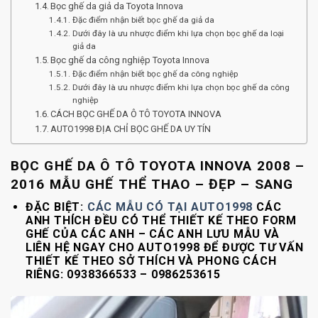
Bọc ghế da giả da Toyota Innova
Đặc điểm nhận biết bọc ghế da giả da
Dưới đây là ưu nhược điểm khi lựa chọn bọc ghế da loại
giả da
Bọc ghế da công nghiệp Toyota Innova
Đặc điểm nhận biết bọc ghế da công nghiệp
Dưới đây là ưu nhược điểm khi lựa chọn bọc ghế da công
nghiệp
CÁCH BỌC GHẾ DA Ô TÔ TOYOTA INNOVA
AUTO1998 ĐỊA CHỈ BỌC GHẾ DA UY TÍN
BỌC GHẾ DA Ô TÔ TOYOTA INNOVA 2008 –
2016 MẪU GHẾ THỂ THAO – ĐẸP – SANG
ĐẶC BIỆT:
CÁC MẪU CÓ TẠI AUTO1998
CÁC
ANH THÍCH ĐỀU CÓ THỂ THIẾT KẾ THEO FORM
GHẾ CỦA CÁC ANH – CÁC ANH LƯU MẪU VÀ
LIÊN HỆ NGAY CHO AUTO1998 ĐỂ ĐƯỢC TƯ VẤN
THIẾT KẾ THEO SỞ THÍCH VÀ PHONG CÁCH
RIÊNG: 0938366533 – 0986253615