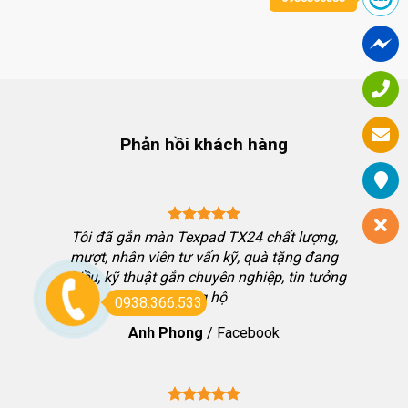
11.000.000 ₫.
là:
15.800.000 ₫.
là:
₫.
7.500.000 ₫.
14.800.00
Phản hồi khách hàng
ng chốt
Tôi đã gắn màn Texpad TX24 chất lượng,
bon thể
mượt, nhân viên tư vấn kỹ, quà tặng đang
i nhưng
nhiều, kỹ thuật gắn chuyên nghiệp, tin tưởng
ưởng đặt
ủng hộ
0938.366.533
h chơi
Anh Phong
/
Facebook
hiệu qua